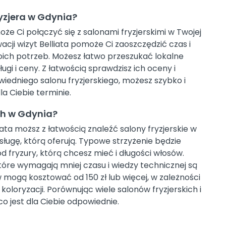
yzjera w Gdynia?
oże Ci połączyć się z salonami fryzjerskimi w Twojej
acji wizyt Belliata pomoże Ci zaoszczędzić czas i
woich potrzeb. Możesz łatwo przeszukać lokalne
ugi i ceny. Z łatwością sprawdzisz ich oceny i
iedniego salonu fryzjerskiego, możesz szybko i
a Ciebie terminie.
ch w Gdynia?
iata moższ z łatwością znaleźć salony fryzjerskie w
sługę, którą oferują. Typowe strzyżenie będzie
od fryzury, którą chcesz mieć i długości włosów.
które wymagają mniej czasu i wiedzy technicznej są
w mogą kosztować od 150 zł lub więcej, w zależności
koloryzacji. Porównując wiele salonów fryzjerskich i
o jest dla Ciebie odpowiednie.