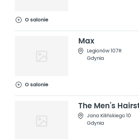
O salonie
Max
Legionów 107R
Gdynia
O salonie
The Men's Hairs
Jana Kilińskiego 10
Gdynia