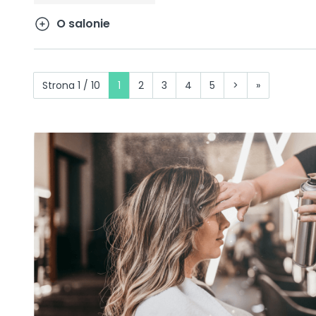
O salonie
Strona 1 / 10
1
2
3
4
5
>
»