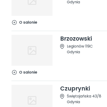
Gdynia
O salonie
Brzozowski
Legionów 119C
Gdynia
O salonie
Czuprynki
Świętojańska 43/8
Gdynia