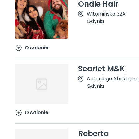
Ondie Hair
Witomińska 32A
Gdynia
O salonie
Scarlet M&K
Antoniego Abrahama 
Gdynia
O salonie
Roberto