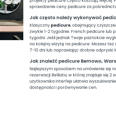
projekty pedicure często kosztują więcej.
sprawdzenie ceny pedicure za pośrednictwe
Jak często należy wykonywać ped
Klasyczny
pedicure
, obejmujący czyszcze
zwykle 1-2 tygodnie. French pedicure lub
tygodni. Jeśli jednak Twoje paznokcie wygl
na kolejną wizytę na pedicure. Możesz też
7-10 dni lub naprawiając drobne odpryski
Jak znaleźć pedicure Bemowo, War
Najlepszym sposobem na umówienie się na p
rezerwacji Belliata, w której znajduje się 
użytkownika interfejs ułatwia wyszukiwanie 
dostępności i porównywanie cen.