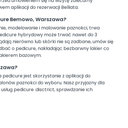
 Przed umówieniem się na wizytę zalecamy
m aplikacji do rezerwacji Belliata.
icure Bemowo, Warszawa?
nie, modelowanie i malowanie paznokci, trwa
 pedicure hybrydowy może trwać nawet do 3
ądają nierówno lub skórki nie są zadbane, umów się
 dbać o pedicure, nakładając bezbarwny lakier co
 lakierem bazowym.
szawa?
edicure jest skorzystanie z aplikacji do
2 salonów paznokci do wyboru. Nasz przyjazny dla
usług pedicure :disctrict, sprawdzanie ich