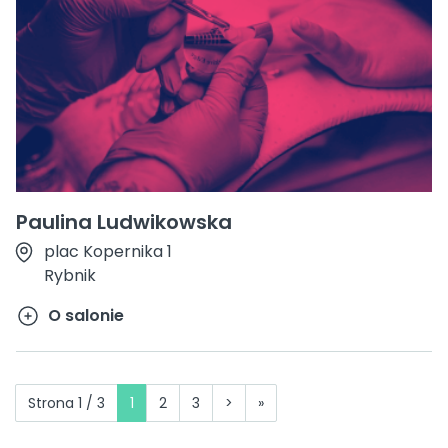
Paulina Ludwikowska
plac Kopernika 1
Rybnik
O salonie
Strona 1 / 3
1
2
3
>
»