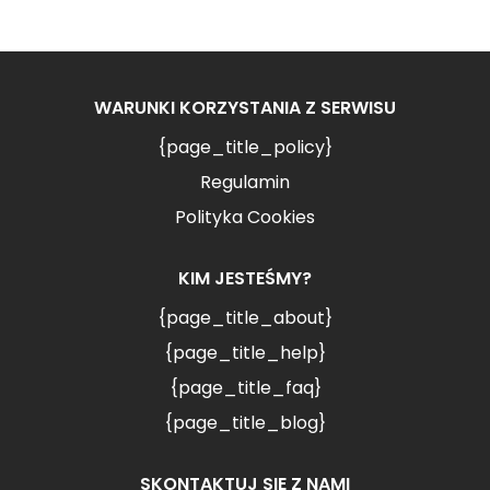
WARUNKI KORZYSTANIA Z SERWISU
{page_title_policy}
Regulamin
Polityka Cookies
KIM JESTEŚMY?
{page_title_about}
{page_title_help}
{page_title_faq}
{page_title_blog}
SKONTAKTUJ SIĘ Z NAMI