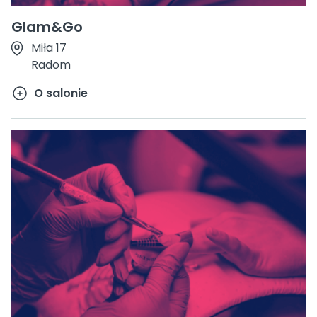
Glam&Go
Miła 17
Radom
O salonie