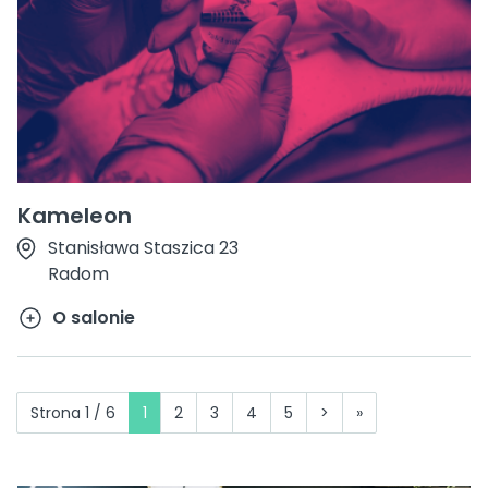
Kameleon
Stanisława Staszica 23
Radom
O salonie
Strona 1 / 6
1
2
3
4
5
>
»