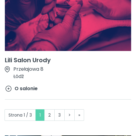
Lili Salon Urody
Przełajowa 8
Łódź
O salonie
Strona 1 / 3
1
2
3
>
»