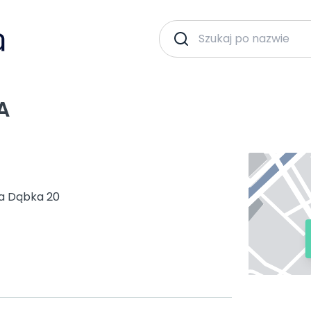
A
wa Dąbka 20