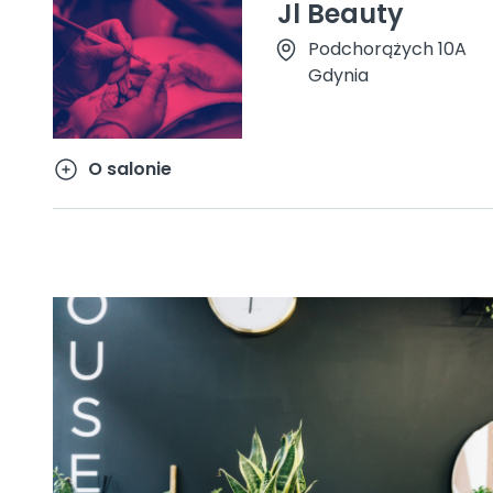
Jl Beauty
Podchorążych 10A
Gdynia
O salonie