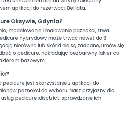
 Przed umówieniem się na wizytę zalecamy
m aplikacji do rezerwacji Belliata.
ure Oksywie, Gdynia?
nie, modelowanie i malowanie paznokci, trwa
 pedicure hybrydowy może trwać nawet do 3
ądają nierówno lub skórki nie są zadbane, umów się
 dbać o pedicure, nakładając bezbarwny lakier co
 lakierem bazowym.
ia?
edicure jest skorzystanie z aplikacji do
2 salonów paznokci do wyboru. Nasz przyjazny dla
usług pedicure :disctrict, sprawdzanie ich