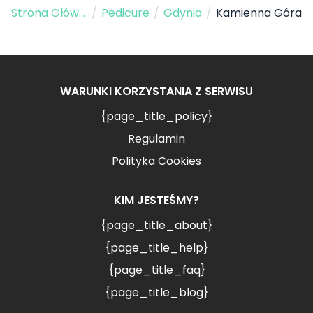
Strona Główna
/
Pedicure
/
Gdynia
/
Kamienna Góra
WARUNKI KORZYSTANIA Z SERWISU
{page_title_policy}
Regulamin
Polityka Cookies
KIM JESTEŚMY?
{page_title_about}
{page_title_help}
{page_title_faq}
{page_title_blog}