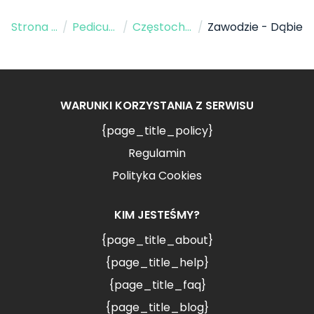
Strona Główna
/
Pedicure
/
Częstochowa
/
Zawodzie - Dąbie
WARUNKI KORZYSTANIA Z SERWISU
{page_title_policy}
Regulamin
Polityka Cookies
KIM JESTEŚMY?
{page_title_about}
{page_title_help}
{page_title_faq}
{page_title_blog}