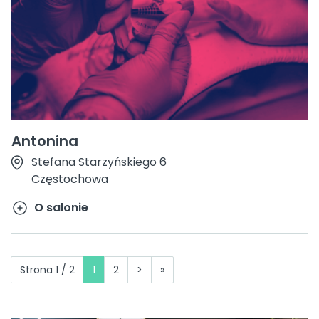
Antonina
Stefana Starzyńskiego 6
Częstochowa
O salonie
Strona 1 / 2
1
2
>
»