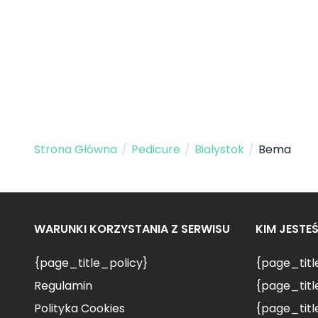
Strona Główna
/
Pedicure
/
Białystok
/
Bema
WARUNKI KORZYSTANIA Z SERWISU
KIM JESTE
{page_title_policy}
{page_tit
Regulamin
{page_titl
Polityka Cookies
{page_titl