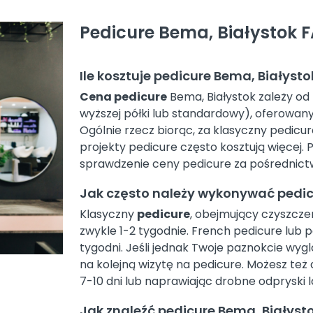
Pedicure Bema, Białystok 
Ile kosztuje pedicure Bema, Białysto
Cena pedicure
Bema, Białystok zależy od l
wyższej półki lub standardowy), oferowany
Ogólnie rzecz biorąc, za klasyczny pedicu
projekty pedicure często kosztują więcej.
sprawdzenie ceny pedicure za pośrednictwe
Jak często należy wykonywać pedic
Klasyczny
pedicure
, obejmujący czyszcze
zwykle 1-2 tygodnie. French pedicure lub
tygodni. Jeśli jednak Twoje paznokcie wygl
na kolejną wizytę na pedicure. Możesz też
7-10 dni lub naprawiając drobne odpryski
Jak znaleźć pedicure Bema, Białyst