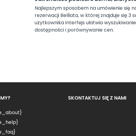
Najlepszym sposobem na umówienie się na p
rezerwacji Belliata, w której znajduje się 
użytkownika interfejs ułatwia wyszukiwanie 
dostępności i porównywanie cen.
ŚMY?
SKONTAKTUJ SIĘ Z NAMI
le_about}
e_help}
e_faq}