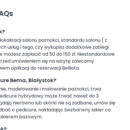
FAQs
k?
okalizacji salonu paznokci, standardu salonu ( z
ch usług i tego, czy wykupisz dodatkowe zabiegi.
re możesz zapłacić od 50 do 150 zł. Niestandardowe
 Przed umówieniem się na wizytę zalecamy
m aplikacji do rezerwacji Belliata.
ure Bema, Białystok?
nie, modelowanie i malowanie paznokci, trwa
 pedicure hybrydowy może trwać nawet do 3
ądają nierówno lub skórki nie są zadbane, umów się
 dbać o pedicure, nakładając bezbarwny lakier co
 lakierem bazowym.
ok?