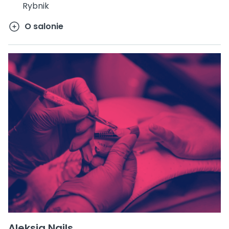
Rybnik
O salonie
Aleksja Nails