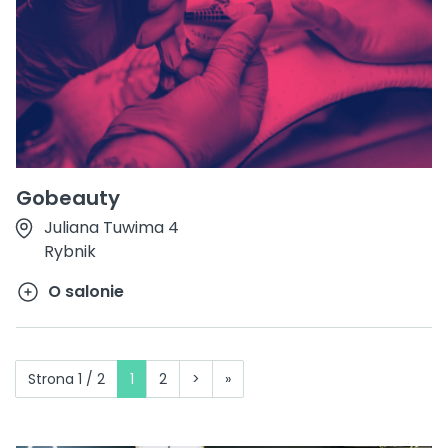
Gobeauty
Juliana Tuwima 4
Rybnik
O salonie
Strona 1 / 2
1
2
>
»