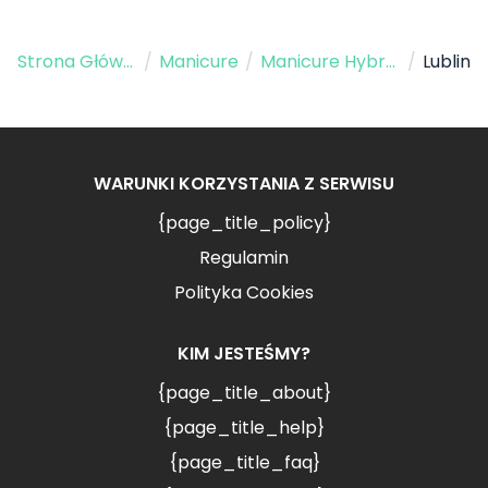
Strona Główna
/
Manicure
/
Manicure Hybrydowy
/
Lublin
WARUNKI KORZYSTANIA Z SERWISU
{page_title_policy}
Regulamin
Polityka Cookies
KIM JESTEŚMY?
{page_title_about}
{page_title_help}
{page_title_faq}