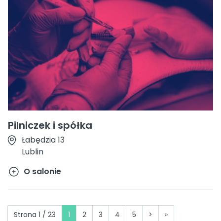
Pilniczek i spółka
Łabędzia 13
Lublin
O salonie
Strona 1 / 23
1
2
3
4
5
>
»