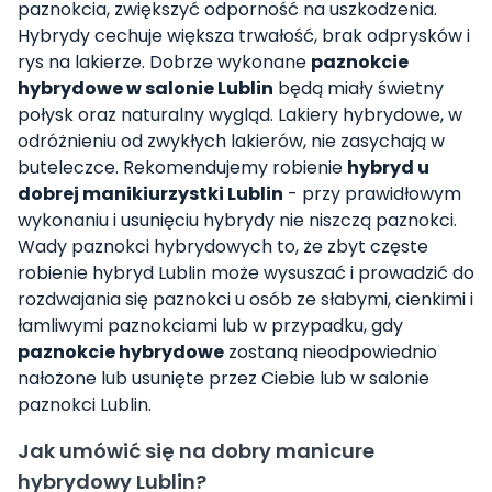
paznokcia, zwiększyć odporność na uszkodzenia.
Hybrydy cechuje większa trwałość, brak odprysków i
rys na lakierze. Dobrze wykonane
paznokcie
hybrydowe w salonie Lublin
będą miały świetny
połysk oraz naturalny wygląd. Lakiery hybrydowe, w
odróżnieniu od zwykłych lakierów, nie zasychają w
buteleczce. Rekomendujemy robienie
hybryd u
dobrej manikiurzystki Lublin
- przy prawidłowym
wykonaniu i usunięciu hybrydy nie niszczą paznokci.
Wady paznokci hybrydowych to, że zbyt częste
robienie hybryd Lublin może wysuszać i prowadzić do
rozdwajania się paznokci u osób ze słabymi, cienkimi i
łamliwymi paznokciami lub w przypadku, gdy
paznokcie hybrydowe
zostaną nieodpowiednio
nałożone lub usunięte przez Ciebie lub w salonie
paznokci Lublin.
Jak umówić się na dobry manicure
hybrydowy Lublin?