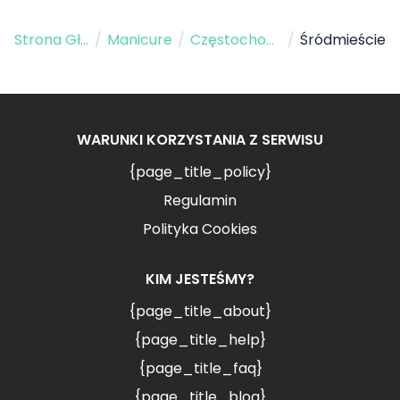
Strona Główna
/
Manicure
/
Częstochowa
/
Śródmieście
WARUNKI KORZYSTANIA Z SERWISU
{page_title_policy}
Regulamin
Polityka Cookies
KIM JESTEŚMY?
{page_title_about}
{page_title_help}
{page_title_faq}
{page_title_blog}