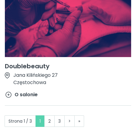
Doublebeauty
Jana Kilińskiego 27
Częstochowa
O salonie
Strona 1 / 3
1
2
3
>
»