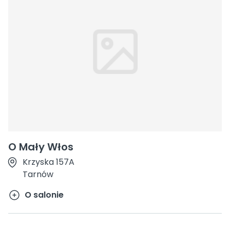
O Mały Włos
Krzyska 157A
Tarnów
O salonie