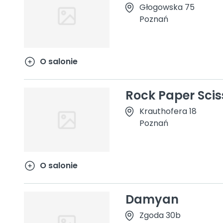
Głogowska 75
Poznań
O salonie
Rock Paper Scis
Krauthofera 18
Poznań
O salonie
Damyan
Zgoda 30b