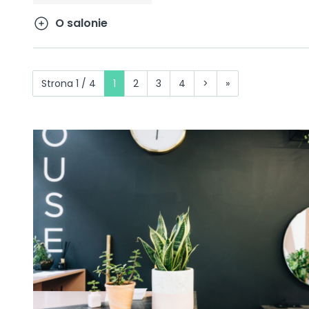
O salonie
Strona 1 / 4
1
2
3
4
>
»