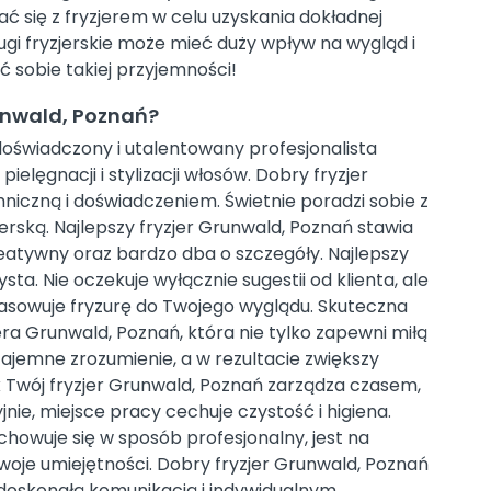
ać się z fryzjerem w celu uzyskania dokładnej
gi fryzjerskie może mieć duży wpływ na wygląd i
ć sobie takiej przyjemności!
unwald, Poznań?
oświadczony i utalentowany profesjonalista
ielęgnacji i stylizacji włosów. Dobry fryzjer
niczną i doświadczeniem. Świetnie poradzi sobie z
rską. Najlepszy fryzjer Grunwald, Poznań stawia
reatywny oraz bardzo dba o szczegóły. Najlepszy
ta. Nie oczekuje wyłącznie sugestii od klienta, ale
asowuje fryzurę do Twojego wyglądu. Skuteczna
ra Grunwald, Poznań, która nie tylko zapewni miłą
ajemne zrozumienie, a w rezultacie zwiększy
k Twój fryzjer Grunwald, Poznań zarządza czasem,
nie, miejsce pracy cechuje czystość i higiena.
howuje się w sposób profesjonalny, jest na
swoje umiejętności. Dobry fryzjer Grunwald, Poznań
 doskonałą komunikacją i indywidualnym