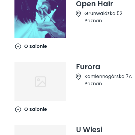
Open Hair
Grunwaldzka 52
Poznań
O salonie
Furora
Kamiennogórska 7A
Poznań
O salonie
U Wiesi