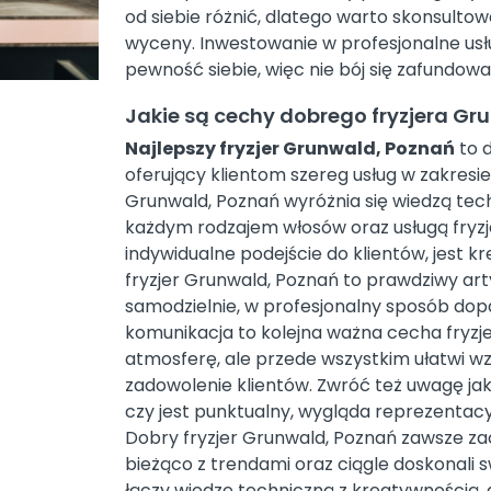
od siebie różnić, dlatego warto skonsultow
wyceny. Inwestowanie w profesjonalne usłu
pewność siebie, więc nie bój się zafundowa
Jakie są cechy dobrego fryzjera Gr
Najlepszy fryzjer Grunwald, Poznań
to d
oferujący klientom szereg usług w zakresie p
Grunwald, Poznań wyróżnia się wiedzą tech
każdym rodzajem włosów oraz usługą fryzje
indywidualne podejście do klientów, jest k
fryzjer Grunwald, Poznań to prawdziwy artys
samodzielnie, w profesjonalny sposób dop
komunikacja to kolejna ważna cecha fryzje
atmosferę, ale przede wszystkim ułatwi wz
zadowolenie klientów. Zwróć też uwagę ja
czy jest punktualny, wygląda reprezentacyj
Dobry fryzjer Grunwald, Poznań zawsze zac
bieżąco z trendami oraz ciągle doskonali 
łączy wiedzę techniczną z kreatywnością,