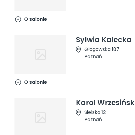
O salonie
Sylwia Kalecka
Głogowska 187
Poznań
O salonie
Karol Wrzesińsk
Sielska 12
Poznań