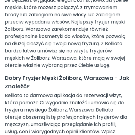
że będziesz wyglądać elegancko i stylowo. Stryżenie
męskie, które możesz połączyć z trymowaniem
brody lub zabiegiem na siwe włosy lub zabiegiem
przeciw wypadaniu włosów. Najlepszy fryzjer męski
Żoliborz, Warszawa zarekomenduje również
profesjonalne kosmetyki do włosów, które pozwolą
na dłużej cieszyć się Twoja nową fryzurą. Z Belliata
bardzo łatwo umówisz się na wizytę fryzjerów
męskich w Żoliborz, Warszawa, które mają w swojej
ofercie właśnie wybraną przez Ciebie usługę.
Dobry Fryzjer Męski Żoliborz, Warszawa - Jak
Znaleźć?
Belliata to darmowa aplikacja do rezerwacji wizyt,
która pomoże Ci wygodnie znaleźć i umówić się do
fryzjera męskiego Żoliborz, Warszawa. Belliata
oferuje obszerną listę profesjonalnych fryzjerów dla
mężczyzn, umożliwiając przeglądanie ich profili,
usług, cen i wiarygodnych opinii klientów. Wpisz