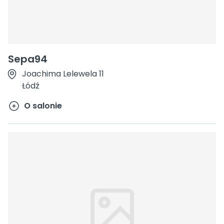
Sepa94
Joachima Lelewela 11
Łódź
O salonie