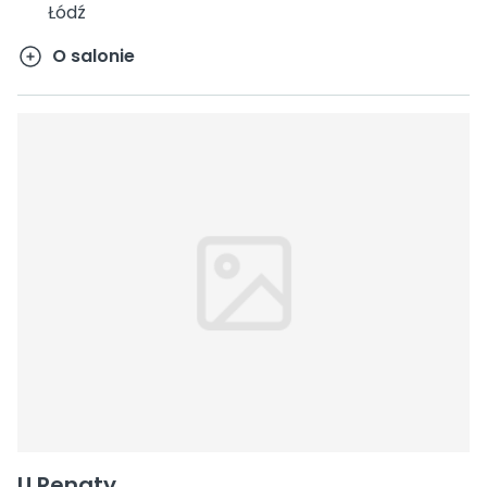
Łódź
O salonie
U Renaty