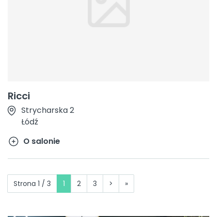
Ricci
Strycharska 2
Łódź
O salonie
Strona 1 / 3
1
2
3
>
»