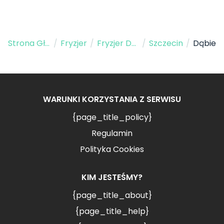
Strona Główna
/
Fryzjer
/
Fryzjer Dziecięcy
/
Szczecin
/
Dąbie
WARUNKI KORZYSTANIA Z SERWISU
{page_title_policy}
Regulamin
Polityka Cookies
KIM JESTEŚMY?
{page_title_about}
{page_title_help}