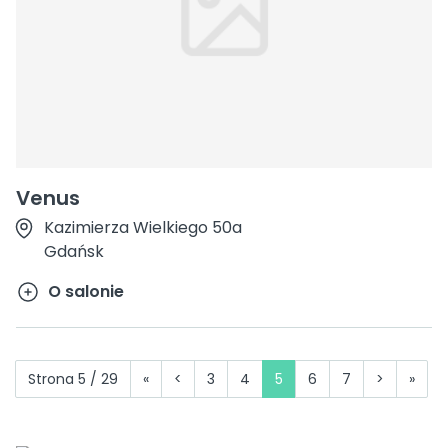
Venus
Kazimierza Wielkiego 50a
Gdańsk
O salonie
Strona 5 / 29
«
<
3
4
5
6
7
>
»