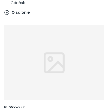
Gdańsk
O salonie
R. Smarz