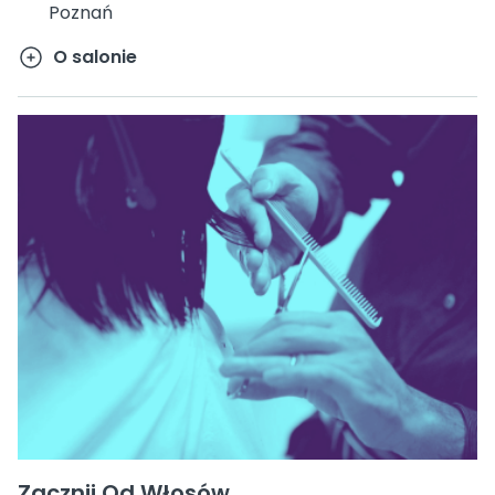
Poznań
O salonie
Zacznij Od Włosów