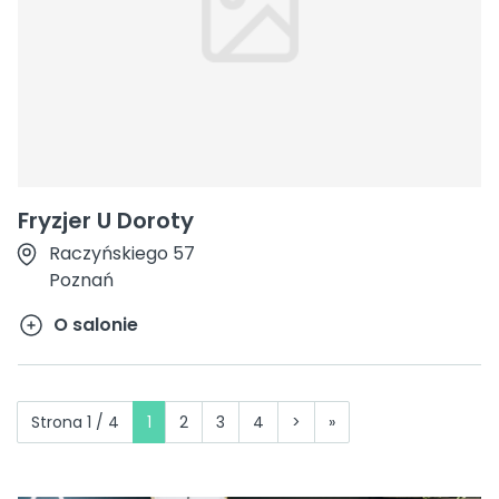
Fryzjer U Doroty
Raczyńskiego 57
Poznań
O salonie
Strona 1 / 4
1
2
3
4
>
»