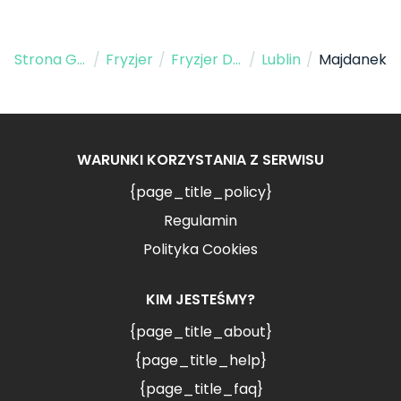
Strona Główna
/
Fryzjer
/
Fryzjer Damski
/
Lublin
/
Majdanek
WARUNKI KORZYSTANIA Z SERWISU
{page_title_policy}
Regulamin
Polityka Cookies
KIM JESTEŚMY?
{page_title_about}
{page_title_help}
{page_title_faq}