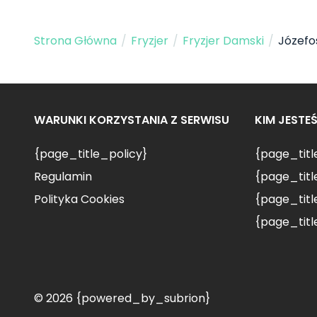
Strona Główna
/
Fryzjer
/
Fryzjer Damski
/
Józefo
WARUNKI KORZYSTANIA Z SERWISU
KIM JESTE
{page_title_policy}
{page_tit
Regulamin
{page_titl
Polityka Cookies
{page_titl
{page_titl
© 2026 {powered_by_subrion}