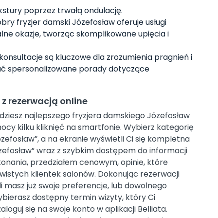
ekstury poprzez trwałą ondulację.
bry fryzjer damski Józefosław oferuje usługi
cjalne okazje, tworząc skomplikowane upięcia i
konsultacje są kluczowe dla zrozumienia pragnień i
wać spersonalizowane porady dotyczące
 z rezerwacją online
najdziesz najlepszego fryzjera damskiego Józefosław
cy kilku kliknięć na smartfonie. Wybierz kategorię
ózefosław”, a na ekranie wyświetli Ci się kompletna
ózefosław” wraz z szybkim dostępem do informacji
ykonania, przedziałem cenowym, opinie, które
ywistych klientek salonów. Dokonując rezerwacji
śli masz już swoje preferencje, lub dowolnego
ybierasz dostępny termin wizyty, który Ci
aloguj się na swoje konto w aplikacji Belliata.