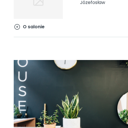
Józefosław
O salonie