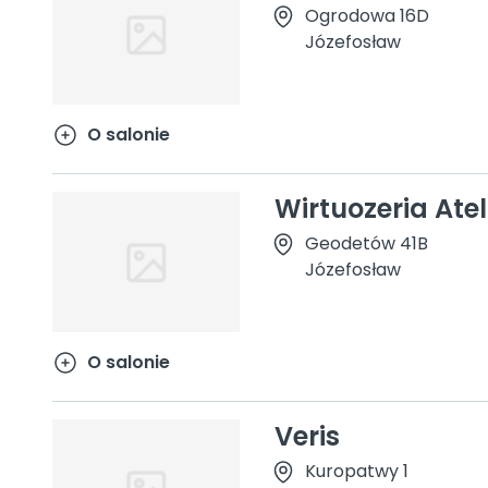
Ogrodowa 16D
Józefosław
O salonie
Wirtuozeria Ate
Geodetów 41B
Józefosław
O salonie
Veris
Kuropatwy 1