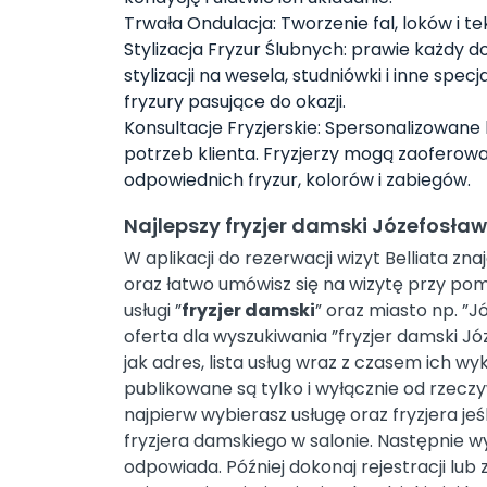
Trwała Ondulacja: Tworzenie fal, loków i t
Stylizacja Fryzur Ślubnych: prawie każdy do
stylizacji na wesela, studniówki i inne spe
fryzury pasujące do okazji.
Konsultacje Fryzjerskie: Spersonalizowane 
potrzeb klienta. Fryzjerzy mogą zaofero
odpowiednich fryzur, kolorów i zabiegów.
Najlepszy fryzjer damski Józefosław
W aplikacji do rezerwacji wizyt Belliata z
oraz łatwo umówisz się na wizytę przy pomo
usługi ”
fryzjer damski
” oraz miasto np. ”J
oferta dla wyszukiwania ”fryzjer damski J
jak adres, lista usług wraz z czasem ich w
publikowane są tylko i wyłącznie od rzecz
najpierw wybierasz usługę oraz fryzjera je
fryzjera damskiego w salonie. Następnie w
odpowiada. Później dokonaj rejestracji lub z