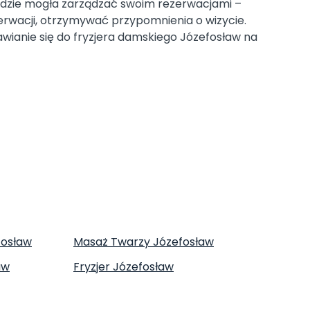
 będzie mogła zarządzać swoim rezerwacjami –
rwacji, otrzymywać przypomnienia o wizycie.
wianie się do fryzjera damskiego Józefosław na
fosław
Masaż Twarzy Józefosław
aw
Fryzjer Józefosław