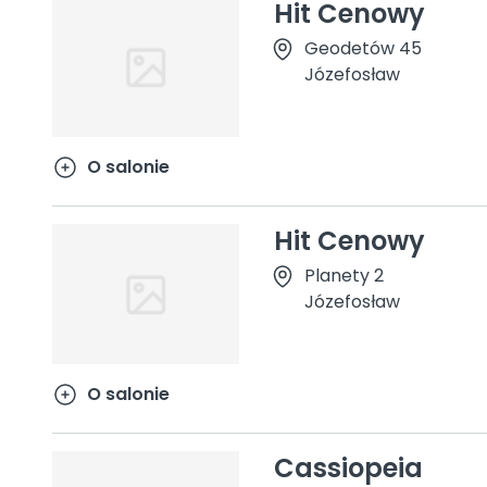
Hit Cenowy
Geodetów 45
Józefosław
O salonie
Hit Cenowy
Planety 2
Józefosław
O salonie
Cassiopeia