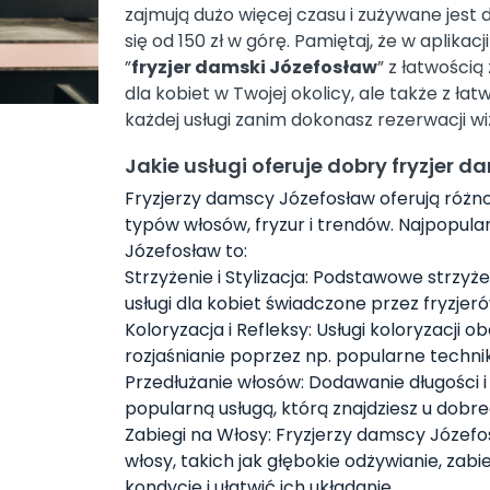
zajmują dużo więcej czasu i zużywane jest 
się od 150 zł w górę. Pamiętaj, że w aplikac
”
fryzjer damski Józefosław
” z łatwością
dla kobiet w Twojej okolicy, ale także z ł
każdej usługi zanim dokonasz rezerwacji wi
Jakie usługi oferuje dobry fryzjer 
Fryzjerzy damscy Józefosław oferują różno
typów włosów, fryzur i trendów. Najpopula
Józefosław to:
Strzyżenie i Stylizacja: Podstawowe strzyż
usługi dla kobiet świadczone przez fryzjeró
Koloryzacja i Refleksy: Usługi koloryzacji
rozjaśnianie poprzez np. popularne techniki
Przedłużanie włosów: Dodawanie długości i
popularną usługą, którą znajdziesz u dobr
Zabiegi na Włosy: Fryzjerzy damscy Józef
włosy, takich jak głębokie odżywianie, zab
kondycję i ułatwić ich układanie.