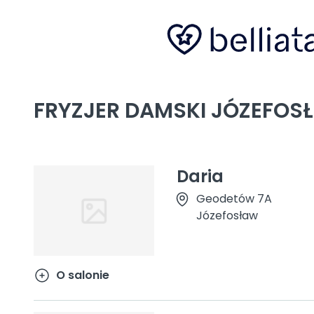
FRYZJER DAMSKI JÓZEFOS
Daria
Geodetów 7A
Józefosław
O salonie