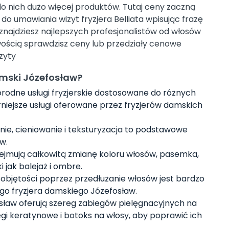
do nich dużo więcej produktów. Tutaj ceny zaczną
ji do umawiania wizyt fryzjera Belliata wpisując frazę
 znajdziesz najlepszych profesjonalistów od włosów
atwością sprawdzisz ceny lub przedziały cenowe
zyty
damski Józefosław?
rodne usługi fryzjerskie dostosowane do różnych
rniejsze usługi oferowane przez fryzjerów damskich
enie, cieniowanie i teksturyzacja to podstawowe
w.
 obejmują całkowitą zmianę koloru włosów, pasemka,
 jak balejaż i ombre.
 objętości poprzez przedłużanie włosów jest bardzo
ego fryzjera damskiego Józefosław.
osław oferują szereg zabiegów pielęgnacyjnych na
iegi keratynowe i botoks na włosy, aby poprawić ich