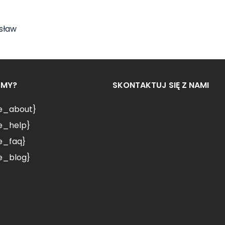
sław
ŚMY?
SKONTAKTUJ SIĘ Z NAMI
le_about}
e_help}
e_faq}
e_blog}