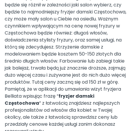
będzie się różnił w zależności jaki salon wybierz, czy
będzie to najmodniejszy fryzjer damski Częstochowa,
czy może mały salon u Ciebie na osiedlu. Ważnym
czynnikiem wpływającym na cenę nowej fryzury w
Częstochowa będzie również: długoś włosów,
doświadczenia stylisty fryzury, oraz samej usługi, na
którą się zdecydujesz. Strzyżenie damskie z
modelowaniem będzie kosztem 50-150 złotych dla
średnio długich włosów. Farbowanie lub zabiegi takie
jak balejaż, trwała będą już znacznie droższe, zajmują
dużo więcej czasu i zużywane jest do nich dużo więcej
produktów. Tutaj ceny zaczną się od 150 zł w górę.
Pamiętaj, że w aplikacji do umawiania wizyt fryzjera
Belliata wpisując frazę ”
fryzjer damski
Częstochowa
” z łatwością znajdziesz najlepszych
profesjonalistów od włosów dla kobiet w Twojej
okolicy, ale także z łatwością sprawdzisz ceny lub
przedziały cenowe każdej usługi zanim dokonasz