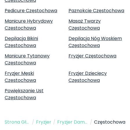
Częstochowa
Pedicure Częstochowa
Paznokcie Częstochowa
Manicure Hybrydowy
Masaż Twarzy
Częstochowa
Częstochowa
Depilacja Bikini
Depilacja Nóg Woskiem
Częstochowa
Częstochowa
Manicure Tytanowy
Fryzjer Częstochowa
Częstochowa
Fryzjer Męski
Fryzjer Dziecięcy
Częstochowa
Częstochowa
Powiększanie Ust
Częstochowa
Strona Główna
/
Fryzjer
/
Fryzjer Damski
/
Częstochowa