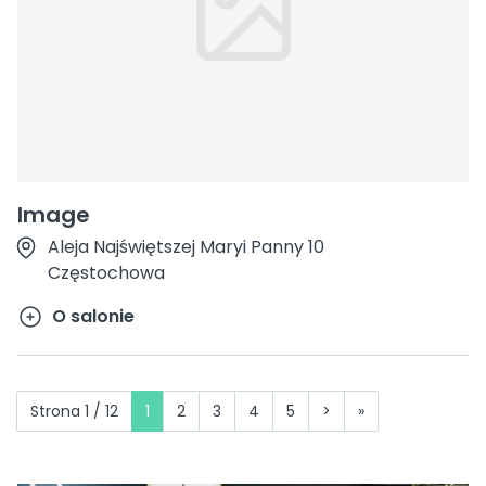
Image
Aleja Najświętszej Maryi Panny 10
Częstochowa
O salonie
Strona 1 / 12
1
2
3
4
5
>
»