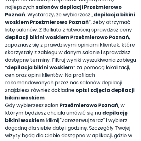
najlepszych
salonów depilacji Przeźmierowo
Poznań
. Wystarczy, że wybierzesz „
depilacja bikini
woskiem Przeźmierowo Poznań
”, żeby otrzymać
listę salonów. Z Belliata z łatwością sprawdzisz ceny
depilacji bikini woskiem Przeźmierowo Poznań
,
zapoznasz się z prawdziwymi opiniami klientek, które
skorzystały z zabiegu w danym salonie i sprawdzisz
dostępne terminy. Filtruj wyniki wyszukiwania zabiegu
“
depilacja bikini woskiem
” za pomocą lokalizacji,
cen oraz opinii klientów. Na profilach
rekomendowanych przez nas salonów depilacji
znajdziesz również dokładne
opis i zdjęcia depilacji
bikini woskiem
.
Gdy wybierzesz salon
Przeźmierowo Poznań
, w
którym będziesz chciała umówić się na
depilację
bikini woskiem
kliknij "Zarezerwuj teraz" i wybierz
dogodną dla siebie datę i godzinę. Szczegóły Twojej
wizyty będą dla Ciebie dostępne w aplikacji, gdzie w