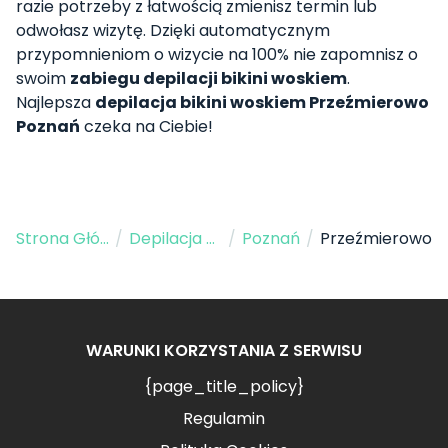
razie potrzeby z łatwością zmienisz termin lub
odwołasz wizytę. Dzięki automatycznym
przypomnieniom o wizycie na 100% nie zapomnisz o
swoim
zabiegu depilacji bikini woskiem
.
Najlepsza
depilacja bikini woskiem Przeźmierowo
Poznań
czeka na Ciebie!
Strona Główna
/
Depilacja Bikini
/
Poznań
/
Przeźmierowo
WARUNKI KORZYSTANIA Z SERWISU
{page_title_policy}
Regulamin