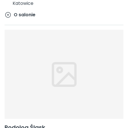
Katowice
O salonie
Podolog Śląsk