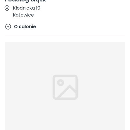
Kłodnicka 10
Katowice
O salonie