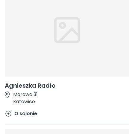
Agnieszka Radło
Morawa 31
Katowice
O salonie