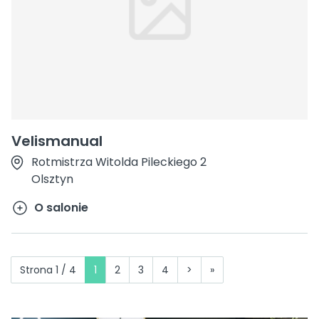
Velismanual
Rotmistrza Witolda Pileckiego 2
Olsztyn
O salonie
Strona 1 / 4
1
2
3
4
>
»