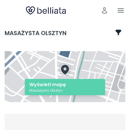
MASAŻYSTA OLSZTYN
Wyświetl mapę
Masażysta Olsztyn