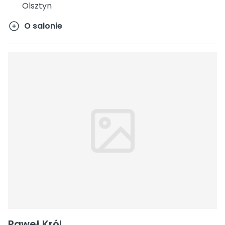
Olsztyn
O salonie
Paweł Król