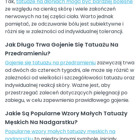
Tak,
tatuaże na dłoniach mogą być bardziej bolesne
ze względu na cienką skórę i wiele zakończeń
nerwowych na tej części ciała. Warto jednak
pamiętać, że odczuwanie bólu jest subiektywne i
różni się w zależności od indywidualnej tolerancji.
Jak Długo Trwa Gojenie Się Tatuażu Na
Przedramieniu?
Gojenie się tatuażu na przedramieniu
zazwyczaj trwa
od dwóch do czterech tygodni, ale może się różnić w
zależności od wielkości i szczegółowości tatuażu oraz
indywidualnej reakcji skóry. Ważne jest, aby
przestrzegać zaleceń dotyczących pielęgnacji po
zabiegu, w celu zapewnienia prawidłowego gojenie.
Jakie Są Popularne Wzory Małych Tatuaży
Męskich Na Nadgarstku?
Popularne wzory małych tatuaży męskich na
nadgarstku
to między innymi symbole, inicjały,