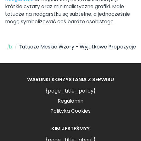
krótkie cytaty oraz minimalistyczne grafiki. Małe
tatuaże na nadgarstku są subtelne, a jednocześnie
mogą symbolizować coś bardzo osobistego.
Strona Główna
/
blog
/
Tatuaze Meskie Wzory - Wyjatkowe Propozycje
WARUNKI KORZYSTANIA Z SERWISU
{page_title_policy}
Regulamin
Polityka Cookies
KIM JESTEŚMY?
{page_title_about}