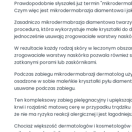
Prawdopodobnie słyszałeś już termin "mikrodermabr
Czym więc jest mikrodermabrazja diamentowa i jak
Zasadniczo mikrodermabrazja diamentowa twarzy to
procedura, która wykorzystuje małe kryształki do 
jednocześnie usuwają zrogowaciałe warstwy naskó
W rezultacie każdy rodzaj skóry w leczonym obszar
zrogowaciałe warstwy naskórka pozwala również sk
zatkanymi porami lub zaskórnikami.
Podczas zabiegu mikrodermabrazji dermatolog uż
osadzone w sobie maleńkie kryształki pyłu diament
usuwane podczas zabiegu.
Ten kompleksowy zabieg pielęgnacyjny i upiększaj
krwi i rozjaśnić matową cerę w przypadku trądziku
że nie ma ryzyka reakcji alergicznej i jest łagodnie
Chociaż większość dermatologów i kosmetologów 