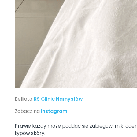
Belliata
RS Clinic Namysłów
Zobacz na
Instagram
Prawie każdy może poddać się zabiegowi mikroderma
typów skóry.