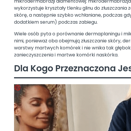
mikrodermabrazji diamentowej: mikrodermabrazj
wykorzystuje kryształy tlenku glinu do złuszczani
skórę, a następnie szybko wchłaniane, podczas gd
dodatkiem serum) podczas zabiegu.
Wiele osób pyta o porównanie dermaplaningu i mik
nimi, ponieważ oba obejmują złuszczanie skóry, de
warstwy martwych komórek i nie wnika tak głęboko
zanieczyszczenia i martwe komórki naskórka.
Dla Kogo Przeznaczona Je