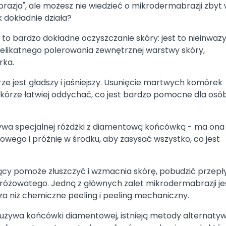
azja", ale możesz nie wiedzieć o mikrodermabrazji zbyt w
 dokładnie działa?
 bardzo dokładne oczyszczanie skóry: jest to nieinwazy
delikatnego polerowania zewnętrznej warstwy skóry,
rka.
ze jest gładszy i jaśniejszy. Usunięcie martwych komórek
órze łatwiej oddychać, co jest bardzo pomocne dla osób
ywa specjalnej różdżki z diamentową końcówką - ma ona
owego i próżnię w środku, aby zasysać wszystko, co jest
ący pomoże złuszczyć i wzmacnia skórę, pobudzić przep
 różowatego. Jedną z głównych zalet mikrodermabrazji jes
jsza niż chemiczne peeling i peeling mechaniczny.
używa końcówki diamentowej, istnieją metody alternaty