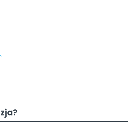
?
zja?