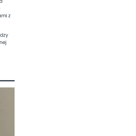
a
a
ami z
ędzy
nej