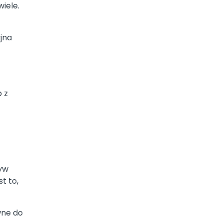
iele.
jna
 z
ływ
t to,
wne do