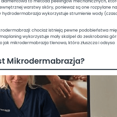
a diamentowa to metoda peelingów mechanicznych, któr
a zewnętrznej warstwy skóry, ponieważ są one rozpylane n
y hydrodermabrazja wykorzystuje strumienie wody (czas
rodermabrazji: chociaż istnieją pewne podobieństwa mi
rmaplaning wykorzystuje mały skalpel do zeskrobania gór
 jak mikrodermabrazja tlenowa, która złuszcza i odsysa
st Mikrodermabrazja?