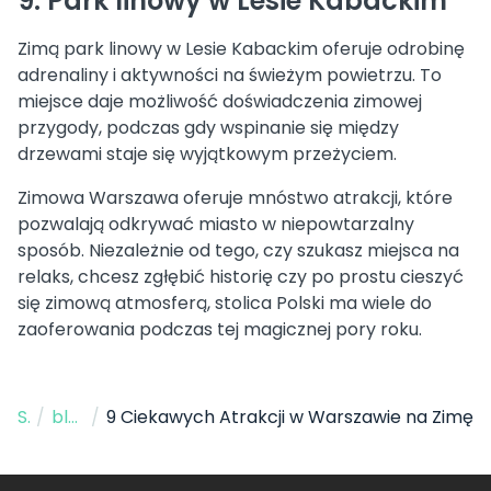
9. Park linowy w Lesie Kabackim
Zimą park linowy w Lesie Kabackim oferuje odrobinę
adrenaliny i aktywności na świeżym powietrzu. To
miejsce daje możliwość doświadczenia zimowej
przygody, podczas gdy wspinanie się między
drzewami staje się wyjątkowym przeżyciem.
Zimowa Warszawa oferuje mnóstwo atrakcji, które
pozwalają odkrywać miasto w niepowtarzalny
sposób. Niezależnie od tego, czy szukasz miejsca na
relaks, chcesz zgłębić historię czy po prostu cieszyć
się zimową atmosferą, stolica Polski ma wiele do
zaoferowania podczas tej magicznej pory roku.
Strona Główna
/
blog
/
9 Ciekawych Atrakcji w Warszawie na Zimę