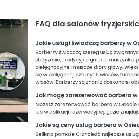
FAQ dla salonów fryzjerskic
Jakie usługi świadczą barberzy w Osi
Barberzy świadczą szereg usług związanych 
strzyżenie, tradycyjne golenie maszynką, p
pielęgnacyjne i masaże skóry głowy. Więks
się w pielęgnacji czarnych włosów, turecki
włosów. Barberzy są znani z doskonałej obsł
Jak mogę zarezerwować barbera w Os
Możesz zarezerwować barbera w Osiedle Pias
lub w aplikacji rezerwacyjnej, gdzie znajdu
Jakie są ceny usług barbera w Osiedl
Belliata pomoże Ci znaleźć najlepsze usługi