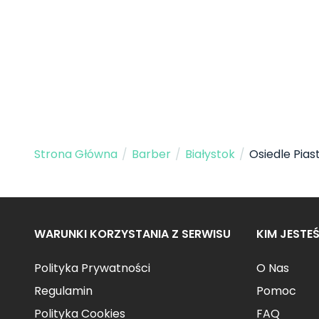
Strona Główna
/
Barber
/
Białystok
/
Osiedle Piast
WARUNKI KORZYSTANIA Z SERWISU
KIM JESTE
Polityka Prywatności
O Nas
Regulamin
Pomoc
Polityka Cookies
FAQ