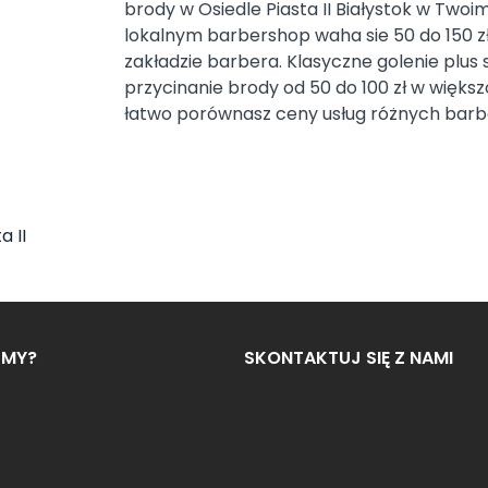
brody w Osiedle Piasta II Białystok w Two
lokalnym barbershop waha sie 50 do 150 z
zakładzie barbera. Klasyczne golenie plus s
przycinanie brody od 50 do 100 zł w większ
łatwo porównasz ceny usług różnych barb
a II
ŚMY?
SKONTAKTUJ SIĘ Z NAMI