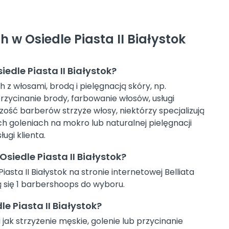
h w Osiedle Piasta II Białystok
edle Piasta II Białystok?
z włosami, brodą i pielęgnacją skóry, np.
rzycinanie brody, farbowanie włosów, usługi
zość barberów strzyże włosy, niektórzy specjalizują
ch goleniach na mokro lub naturalnej pielęgnacji
ugi klienta.
iedle Piasta II Białystok?
ta II Białystok na stronie internetowej Belliata
ją się 1 barbershoops do wyboru.
e Piasta II Białystok?
 jak strzyżenie męskie, golenie lub przycinanie